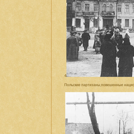
4
Польские партизаны,повешенные нацис