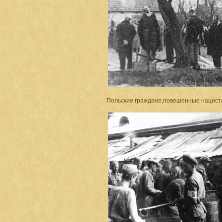
Польские граждане,повешенные нациста