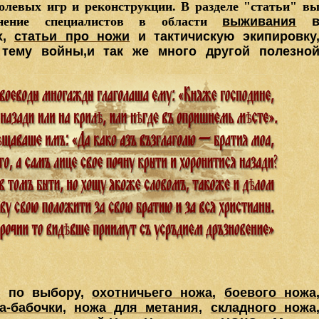
левых игр и реконструкции. В разделе "статьи" в
мнение специалистов в области
выживания
х,
статьи про ножи
и тактичискую эки
пировку
тему войны,и так же много другой полезно
в
по выбору,
охотничьего ножа
,
боевого ножа
а-бабочки
,
ножа для метания
,
складного ножа