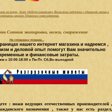
ает на новую, более удобную платформу. Возможны задержки с обратной связью и
олнениями заказов. Приносим слова извенения.
ин Сотник экипировка, ножи, снаряжение
На страницу товара...
раницах нашего интернет магазина и надеемся ,
изм и деловой опыт помогут Вам значительно
 временные и финансовые затраты.
м с 10:00-18:00 с Пн-Пт. Сб,Вс-выходной
ете : ножи ведущих отечественных производителей 
ажданского назначения , также у нас есть раздел