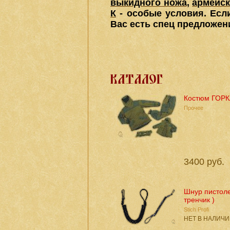
выкидного ножа
,
армейск
К
-
особые условия. Ес
Вас есть спец предложен
Костюм ГОРК
Прочее
3400 руб.
Шнур пистоле
тренчик )
Stich Profi
НЕТ В НАЛИЧ