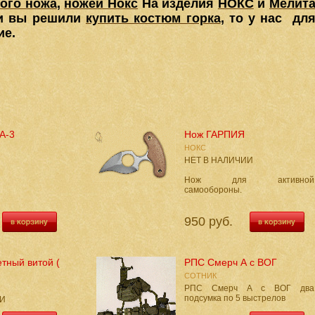
ого ножа
,
ножей Нокс
На изделия
НОКС
и
Мелит
ли вы решили
купить костюм горка
, т
о у нас дл
ие.
А-3
Нож ГАРПИЯ
НОКС
НЕТ В НАЛИЧИИ
Нож для активной
самообороны.
950 руб.
тный витой (
РПС Смерч А с ВОГ
СОТНИК
РПС Смерч А с ВОГ два
подсумка по 5 выстрелов
ИИ