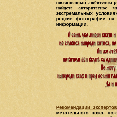
посвященный любителям ро
найдете авторитетное 
экстремальных условия
редкие фотографии
на 
информации.
Рекомендации эксперто
метательного ножа
,
нож