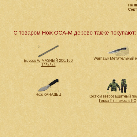
Н
е 
Серт
С товаром Нож ОСА-М дерево также покупают:
Warhawk Метательный 
Брусок АЛМАЗНЫЙ 200/160
125х8х4
Нож КАНАДЕЦ
Костюм ветрозащитный по
Горка П7. пиксель РФ