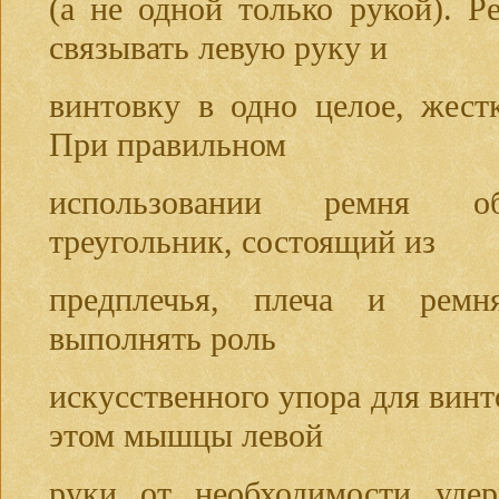
(а не одной только рукой). 
связывать левую руку и
винтовку в одно целое, жест
При правильном
использовании ремня об
треугольник, состоящий из
предплечья, плеча и ремн
выполнять роль
искусственного упора для винт
этом мышцы левой
руки от необходимости удер